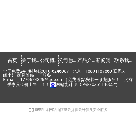
首页
关于我们
公司概念
公司愿景
产品介绍
新闻资讯
联系我们
全国免费24小时热线:010-62469871 北京：18801187869 联系人：
阚小姐 家具维修上门服务
E-mail：1770674826@qq.com（免费送货,安装一条龙服务！）另有
二手家具低价出售！！！
网站统计
京ICP备2025114065号
本网站由阿里云提供云计算及安全服务