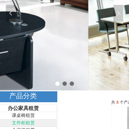
넳
넲
产品分类
共
8
个产
办公家具租赁
课桌椅租赁
文件柜租赁