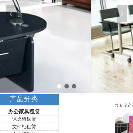
넳
넲
产品分类
共
6
个产
办公家具租赁
课桌椅租赁
文件柜租赁