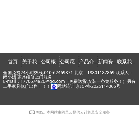
首页
关于我们
公司概念
公司愿景
产品介绍
新闻资讯
联系我们
全国免费24小时热线:010-62469871 北京：18801187869 联系人：
阚小姐 家具维修上门服务
E-mail：1770674826@qq.com（免费送货,安装一条龙服务！）另有
二手家具低价出售！！！
网站统计
京ICP备2025114065号
本网站由阿里云提供云计算及安全服务