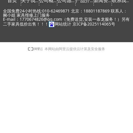
首页
关于我们
公司概念
公司愿景
产品介绍
新闻资讯
联系我们
全国免费24小时热线:010-62469871 北京：18801187869 联系人：
阚小姐 家具维修上门服务
E-mail：1770674826@qq.com（免费送货,安装一条龙服务！）另有
二手家具低价出售！！！
网站统计
京ICP备2025114065号
本网站由阿里云提供云计算及安全服务