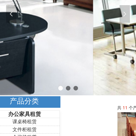
넳
넲
产品分类
共
11
个
办公家具租赁
课桌椅租赁
文件柜租赁