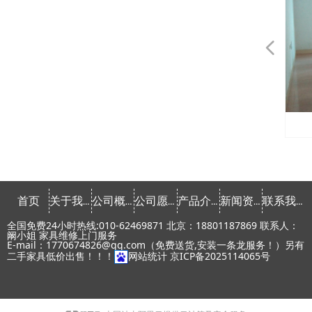
넳
会议桌椅租赁
会议桌椅租赁
会议桌椅租赁
会议桌椅租赁
会议桌椅租赁
会议桌椅租赁
发光家具租赁
发光家具租赁
发光家具租赁
发光家具租赁
发光家具租赁
课桌椅租赁
课桌椅租赁
文件柜租赁
文件柜租赁
文件柜租赁
文件柜租赁
文件柜租赁
文件柜租赁
文件柜租赁
文件柜租赁
会议椅租赁
会议椅租赁
会议椅租赁
会议椅租赁
会议椅租赁
会议椅租赁
会议椅租赁
会议椅租赁
办公椅租赁
办公椅租赁
办公椅租赁
办公椅租赁
办公椅租赁
办公椅租赁
办公桌租赁
办公桌租赁
办公桌租赁
办公桌租赁
办公桌租赁
办公桌租赁
办公桌租赁
办公桌租赁
常用椅租赁
常用椅租赁
常用椅租赁
常用椅租赁
常用椅租赁
首页
关于我们
公司概念
公司愿景
产品介绍
新闻资讯
联系我们
全国免费24小时热线:010-62469871 北京：18801187869 联系人：
阚小姐 家具维修上门服务
E-mail：1770674826@qq.com（免费送货,安装一条龙服务！）另有
二手家具低价出售！！！
网站统计
京ICP备2025114065号