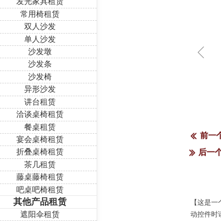
发光家具租赁
常用椅租赁
双人沙发
单人沙发
ꁆ
沙发墩
沙发条
沙发椅
异形沙发
讲台租赁
洽谈桌椅租赁
餐桌租赁
前一
ꅃ
宴会桌椅租赁
折叠桌椅租赁
后一
ꅀ
茶几租赁
藤桌藤椅租赁
吧桌吧椅租赁
其他产品租赁
【这是一
遮阳伞租赁
动控件时