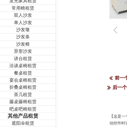
发光家具租赁
常用椅租赁
双人沙发
单人沙发
ꁆ
沙发墩
沙发条
沙发椅
异形沙发
讲台租赁
洽谈桌椅租赁
餐桌租赁
前一
ꅃ
宴会桌椅租赁
折叠桌椅租赁
后一
ꅀ
茶几租赁
藤桌藤椅租赁
吧桌吧椅租赁
其他产品租赁
【这是一
遮阳伞租赁
动控件时