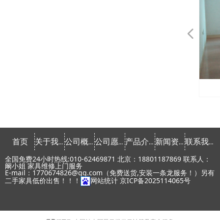
넳
会议桌椅租赁
会议桌椅租赁
会议桌椅租赁
会议桌椅租赁
会议桌椅租赁
会议桌椅租赁
发光家具租赁
发光家具租赁
发光家具租赁
发光家具租赁
发光家具租赁
课桌椅租赁
课桌椅租赁
文件柜租赁
文件柜租赁
文件柜租赁
文件柜租赁
文件柜租赁
文件柜租赁
文件柜租赁
文件柜租赁
会议椅租赁
会议椅租赁
会议椅租赁
会议椅租赁
会议椅租赁
会议椅租赁
会议椅租赁
会议椅租赁
办公椅租赁
办公椅租赁
办公椅租赁
办公椅租赁
办公椅租赁
办公椅租赁
办公桌租赁
办公桌租赁
办公桌租赁
办公桌租赁
办公桌租赁
办公桌租赁
办公桌租赁
办公桌租赁
常用椅租赁
常用椅租赁
常用椅租赁
常用椅租赁
常用椅租赁
首页
关于我们
公司概念
公司愿景
产品介绍
新闻资讯
联系我们
全国免费24小时热线:010-62469871 北京：18801187869 联系人：
阚小姐 家具维修上门服务
E-mail：1770674826@qq.com（免费送货,安装一条龙服务！）另有
二手家具低价出售！！！
网站统计
京ICP备2025114065号