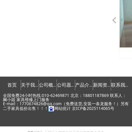
넳
会议桌椅租赁
会议桌椅租赁
会议桌椅租赁
会议桌椅租赁
会议桌椅租赁
会议桌椅租赁
发光家具租赁
发光家具租赁
发光家具租赁
发光家具租赁
发光家具租赁
课桌椅租赁
课桌椅租赁
文件柜租赁
文件柜租赁
文件柜租赁
文件柜租赁
文件柜租赁
文件柜租赁
文件柜租赁
文件柜租赁
会议椅租赁
会议椅租赁
会议椅租赁
会议椅租赁
会议椅租赁
会议椅租赁
会议椅租赁
会议椅租赁
办公椅租赁
办公椅租赁
办公椅租赁
办公椅租赁
办公椅租赁
办公椅租赁
办公桌租赁
办公桌租赁
办公桌租赁
办公桌租赁
办公桌租赁
办公桌租赁
办公桌租赁
办公桌租赁
常用椅租赁
常用椅租赁
常用椅租赁
常用椅租赁
常用椅租赁
首页
关于我们
公司概念
公司愿景
产品介绍
新闻资讯
联系我们
全国免费24小时热线:010-62469871 北京：18801187869 联系人：
阚小姐 家具维修上门服务
E-mail：1770674826@qq.com（免费送货,安装一条龙服务！）另有
二手家具低价出售！！！
网站统计
京ICP备2025114065号