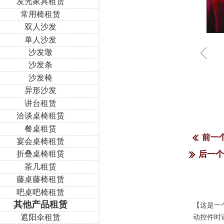
发光家具租赁
常用椅租赁
双人沙发
单人沙发
ꁆ
沙发墩
沙发条
沙发椅
异形沙发
讲台租赁
洽谈桌椅租赁
餐桌租赁
前一
ꅃ
宴会桌椅租赁
折叠桌椅租赁
后一
ꅀ
茶几租赁
藤桌藤椅租赁
吧桌吧椅租赁
其他产品租赁
【这是一
遮阳伞租赁
动控件时