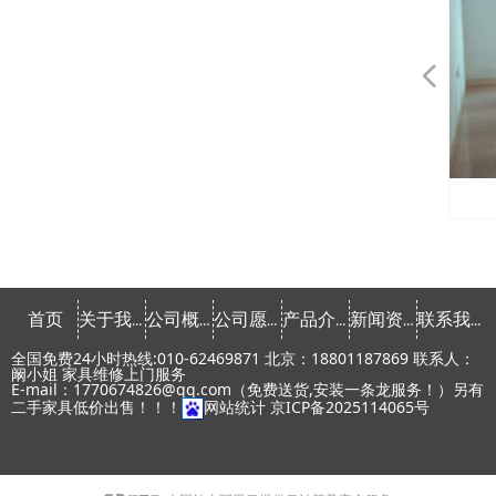
넳
会议桌椅租赁
会议桌椅租赁
会议桌椅租赁
会议桌椅租赁
会议桌椅租赁
会议桌椅租赁
发光家具租赁
发光家具租赁
发光家具租赁
发光家具租赁
发光家具租赁
课桌椅租赁
课桌椅租赁
文件柜租赁
文件柜租赁
文件柜租赁
文件柜租赁
文件柜租赁
文件柜租赁
文件柜租赁
文件柜租赁
会议椅租赁
会议椅租赁
会议椅租赁
会议椅租赁
会议椅租赁
会议椅租赁
会议椅租赁
会议椅租赁
办公椅租赁
办公椅租赁
办公椅租赁
办公椅租赁
办公椅租赁
办公椅租赁
办公桌租赁
办公桌租赁
办公桌租赁
办公桌租赁
办公桌租赁
办公桌租赁
办公桌租赁
办公桌租赁
常用椅租赁
常用椅租赁
常用椅租赁
常用椅租赁
常用椅租赁
首页
关于我们
公司概念
公司愿景
产品介绍
新闻资讯
联系我们
全国免费24小时热线:010-62469871 北京：18801187869 联系人：
阚小姐 家具维修上门服务
E-mail：1770674826@qq.com（免费送货,安装一条龙服务！）另有
二手家具低价出售！！！
网站统计
京ICP备2025114065号