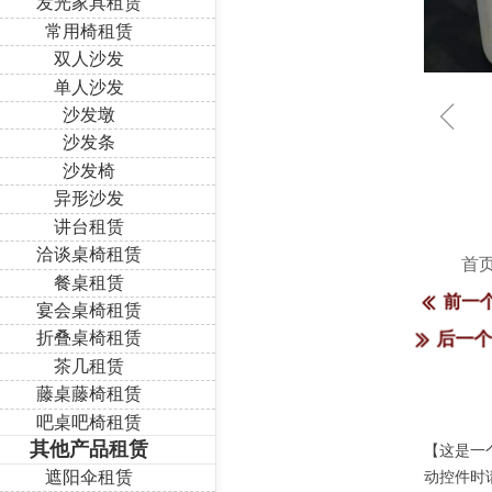
发光家具租赁
常用椅租赁
双人沙发
单人沙发
ꁆ
沙发墩
沙发条
沙发椅
异形沙发
讲台租赁
洽谈桌椅租赁
首
餐桌租赁
前一
ꅃ
宴会桌椅租赁
折叠桌椅租赁
后一
ꅀ
茶几租赁
藤桌藤椅租赁
吧桌吧椅租赁
其他产品租赁
【这是一
遮阳伞租赁
动控件时